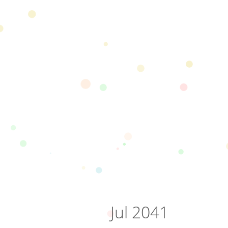
Jul 2041