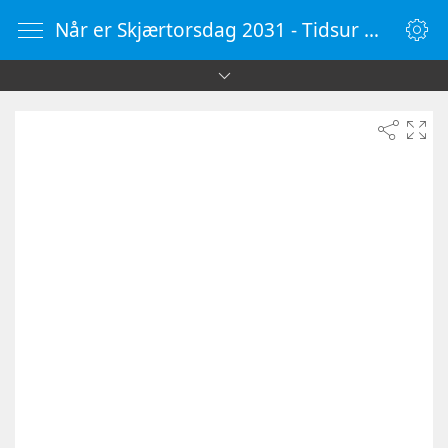
Når er Skjærtorsdag 2031 - Tidsur Online - KlokkeOnline.no