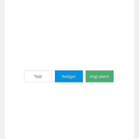
Test
Rediger
Angi alarm