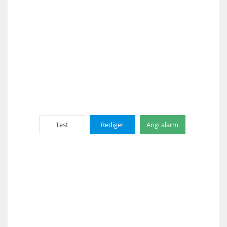
Test
Rediger
Angi alarm