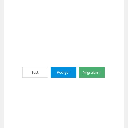
Test
Rediger
Angi alarm