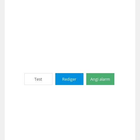
Test
Rediger
Angi alarm