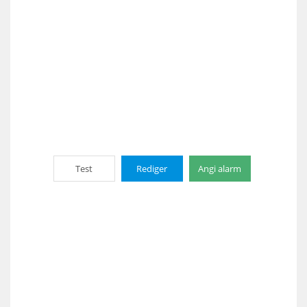
Test
Rediger
Angi alarm