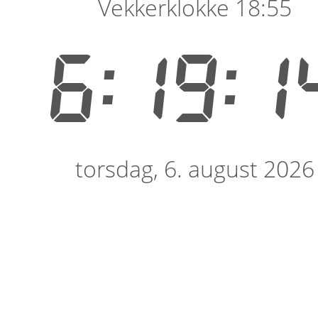
Vekkerklokke 18:55
6:19:1
torsdag, 6. august 2026