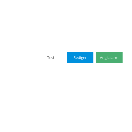
Test
Rediger
Angi alarm