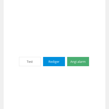
Test
Rediger
Angi alarm