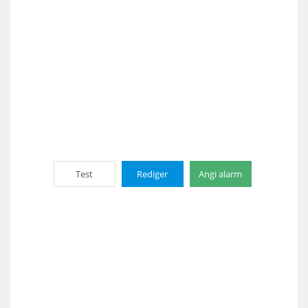
Test
Rediger
Angi alarm