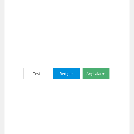
Test
Rediger
Angi alarm