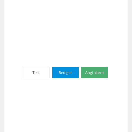
Test
Rediger
Angi alarm