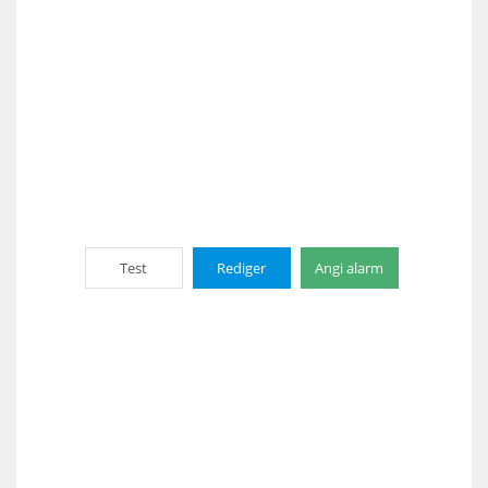
Test
Rediger
Angi alarm