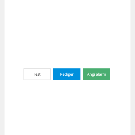
Test
Rediger
Angi alarm