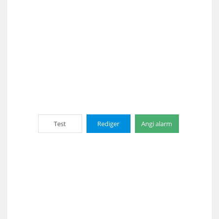
Test
Rediger
Angi alarm