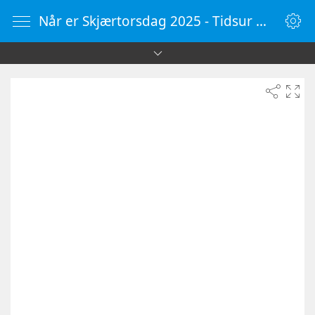
Når er Skjærtorsdag 2025 - Tidsur Online - KlokkeOnline.no