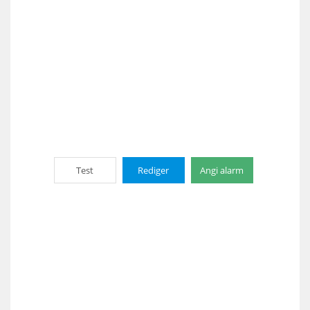
Test
Rediger
Angi alarm