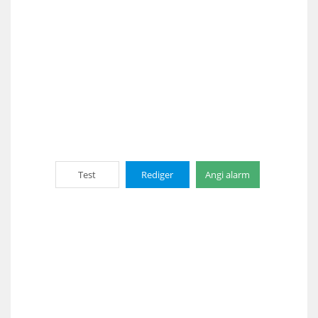
Test
Rediger
Angi alarm