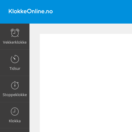
Vekkerklokke
Tidsur
Stoppeklokke
Klokka