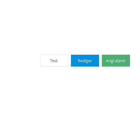
Test
Rediger
Angi alarm